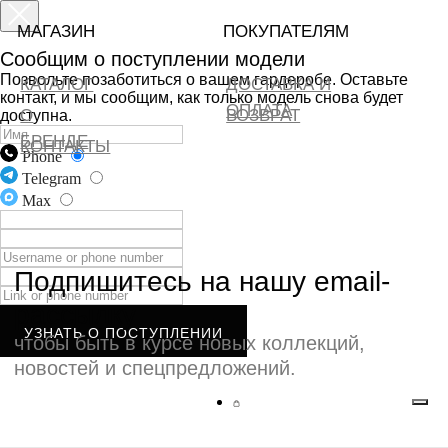
МАГАЗИН
ПОКУПАТЕЛЯМ
Сообщим о поступлении модели
КАТАЛОГ
ДОСТАВКА И
Позвольте позаботиться о вашем гардеробе. Оставьте
ОПЛАТА
О
ВОЗВРАТ
контакт, и мы сообщим, как только модель снова будет
БРЕНДЕ
КОНТАКТЫ
доступна.
Phone
Telegram
Подпишитесь на нашу email-
Max
рассылку
чтобы быть в курсе новых коллекций,
новостей и спецпредложений.
УЗНАТЬ О ПОСТУПЛЕНИИ