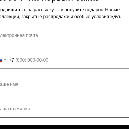
Размерная сетка
одпишитесь на рассылку — и получите подарок. Новые
оллекции, закрытые распродажи и особые условия ждут.
+7
МАГАЗИН
ПОКУПАТЕЛЯМ
КАТАЛОГ
ДОСТАВКА И ОПЛАТА
О БРЕНДЕ
ВОЗВРАТ
КОНТАКТЫ
Подпишитесь на нашу email-р
чтобы быть в курсе новых коллекций,
новостей и спецпредложений.