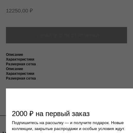
12250,00
₽
МАГАЗИН
ПОКУПАТЕЛЯМ
КАТАЛОГ
ДОСТАВКА И ОПЛАТА
О БРЕНДЕ
ВОЗВРАТ
КОНТАКТЫ
Описание
Подпишитесь на нашу email-рассылку
Характеристики
чтобы быть в курсе новых коллекций, новостей
Размерная сетка
и спецпредложений.
Описание
Характеристики
Размерная сетка
ПОДПИСАТЬСЯ
2000 ₽ на первый заказ
Подпишитесь на рассылку — и получите подарок. Новые
коллекции, закрытые распродажи и особые условия ждут.