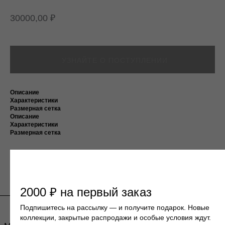
30000,00
₽
МАГАЗИН
ПОКУПАТЕЛЯМ
КАТАЛОГ
ДОСТАВКА И ОПЛАТА
О БРЕНДЕ
ВОЗВРАТ
КОНТАКТЫ
Описание
Подпишитесь на нашу email-рассылку
Характеристики
чтобы быть в курсе новых коллекций, новостей
Размерная сетка
и спецпредложений.
Описание
Характеристики
Размерная сетка
ПОДПИСАТЬСЯ
2000 ₽ на первый заказ
Подпишитесь на рассылку — и получите подарок. Новые
коллекции, закрытые распродажи и особые условия ждут.