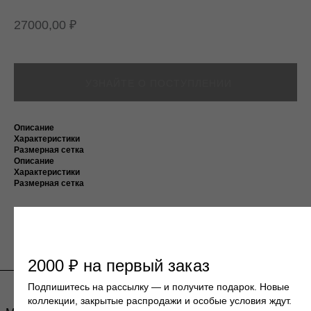
27000,00
₽
МАГАЗИН
ПОКУПАТЕЛЯМ
КАТАЛОГ
ДОСТАВКА И ОПЛАТА
О БРЕНДЕ
ВОЗВРАТ
КОНТАКТЫ
Описание
Подпишитесь на нашу email-рассылку
Характеристики
чтобы быть в курсе новых коллекций, новостей
Размерная сетка
и спецпредложений.
Описание
Характеристики
Размерная сетка
ПОДПИСАТЬСЯ
2000 ₽ на первый заказ
Подпишитесь на рассылку — и получите подарок. Новые
коллекции, закрытые распродажи и особые условия ждут.