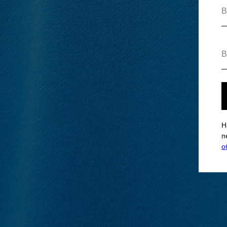
Н
п
о